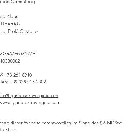
rgine Consulting
ta Klaus
 Libertá 8
ia, Prelá Castello
SMGR67E65Z127H
810330082
49 173 261 8910
lien: +39 338 915 2302
nfo@liguria-extravergine.com
 www.liguria-extravergine.com
nhalt dieser Website verantwortlich im Sinne des § 6 MDStV:
ta Klaus