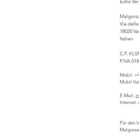
Extra Ve
Malgorza
Via della
18020 Vas
Italien
C.F. KL
P.IVA 01
Mobil: +
Mobil Ita
E-Mail:
i
Internet:
Für den I
Malgorza