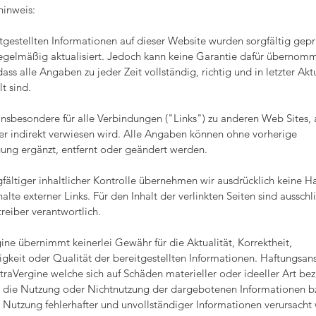
hinweis:
tgestellten Informationen auf dieser Website wurden sorgfältig gepr
egelmäßig aktualisiert. Jedoch kann keine Garantie dafür übernom
ass alle Angaben zu jeder Zeit vollständig, richtig und in letzter Aktu
lt sind.
 insbesondere für alle Verbindungen ("Links") zu anderen Web Sites, 
er indirekt verwiesen wird. Alle Angaben können ohne vorherige
ung ergänzt, entfernt oder geändert werden.
gfältiger inhaltlicher Kontrolle übernehmen wir ausdrücklich keine H
nhalte externer Links. Für den Inhalt der verlinkten Seiten sind ausschl
reiber verantwortlich.
ine übernimmt keinerlei Gewähr für die Aktualität, Korrektheit,
igkeit oder Qualität der bereitgestellten Informationen. Haftungsa
raVergine welche sich auf Schäden materieller oder ideeller Art bez
h die Nutzung oder Nichtnutzung der dargebotenen Informationen b
 Nutzung fehlerhafter und unvollständiger Informationen verursacht