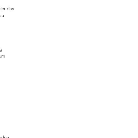
der das
zu
ig
 um
erden