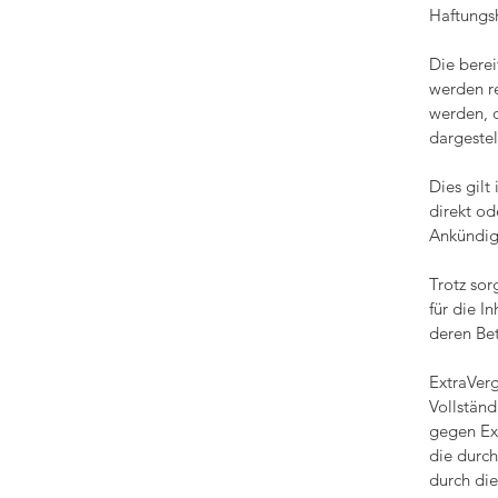
Haftungs
Die berei
werden r
werden, d
dargestel
Dies gilt
direkt od
Ankündig
Trotz sor
für die I
deren Bet
ExtraVerg
Vollständ
gegen Ext
die durc
durch die