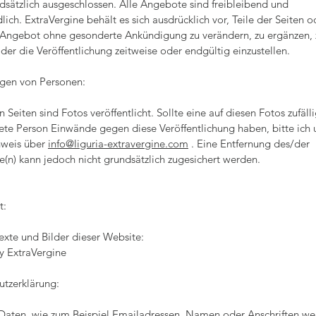
dsätzlich ausgeschlossen. Alle Angebote sind freibleibend und
lich. ExtraVergine behält es sich ausdrücklich vor, Teile der Seiten o
Angebot ohne gesonderte Ankündigung zu verändern, zu ergänzen, 
der die Veröffentlichung zeitweise oder endgültig einzustellen.
gen von Personen:
n Seiten sind Fotos veröffentlicht. Sollte eine auf diesen Fotos zufäll
ete Person Einwände gegen diese Veröffentlichung haben, bitte ich
nweis über
info@liguria-extravergine.com
. Eine Entfernung des/der
e(n) kann jedoch nicht grundsätzlich zugesichert werden.
t:
Texte und Bilder dieser Website:
y ExtraVergine
utzerklärung:
 Daten, wie zum Beispiel Emailadressen, Namen oder Anschriften w