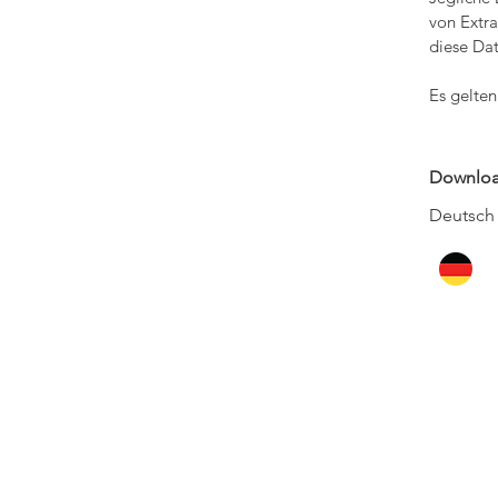
von Extr
diese Da
Es gelte
Downloa
Deutsc