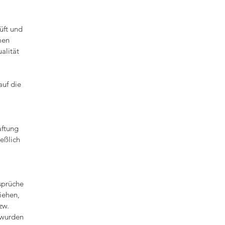
üft und
men
alität
auf die
aftung
ießlich
nsprüche
iehen,
zw.
 wurden