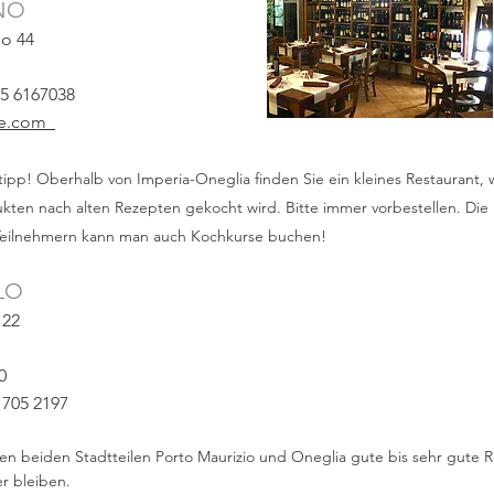
NO
eo 44
35 6167038
oce.com
pp! Oberhalb von Imperia-Oneglia finden Sie ein kleines Restaurant, wo
ten nach alten Rezepten gekocht wird. Bitte immer vorbestellen. Die B
 Teilnehmern kann man auch Kochkurse buchen!
ELO
 22
0
 705 2197
den beiden Stadtteilen Porto Maurizio und Oneglia gute bis sehr gute R
r bleiben.