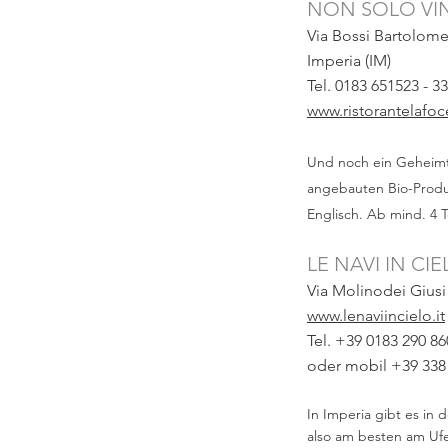
NON SOLO VI
Via Bossi Bartolom
Imperia (IM)
T
el.
0183 651523 - 3
www.ristorantelaf
Und noch ein Geheimti
angebauten Bio-Produk
Englisch. Ab mind. 4
LE NAVI IN CI
Via Molinodei Giusi
www.lenaviincielo.it
Tel. +39
0183 290 86
oder mobil +39 338
In Imperia gibt es in 
also am besten am Ufe