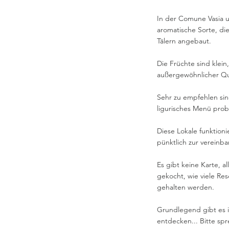
In der Comune Vasia 
aromatische Sorte, di
Tälern angebaut.
Die Früchte sind klein
außergewöhnlicher Qu
Sehr zu empfehlen sind
ligurisches Menü pro
Diese Lokale funktion
pünktlich zur vereinba
Es gibt keine Karte, a
gekocht, wie viele Re
gehalten werden.
Grundlegend gibt es i
entdecken... Bitte spr