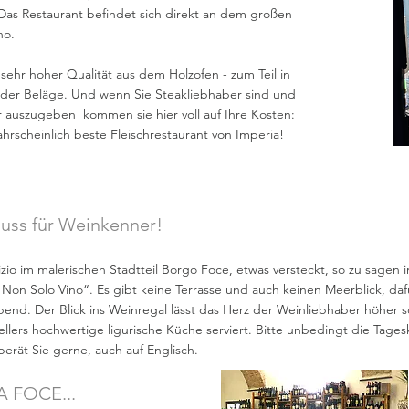
 Das Restaurant befindet sich direkt an dem großen
no.
n sehr hoher Qualität aus dem Holzofen - zum Teil in
der Beläge. Und wenn Sie Steakliebhaber sind und
r auszugeben kommen sie hier voll auf Ihre Kosten:
ahrscheinlich beste Fleischrestaurant von Imperia!
uss für Weinkenner!
zio im malerischen Stadtteil Borgo Foce, etwas versteckt, so zu sagen i
 Non Solo Vino“. Es gibt keine Terrasse und auch keinen Meerblick, daf
nd. Der Blick ins Weinregal lässt das Herz der Weinliebhaber höher s
llers hochwertige ligurische Küche serviert. Bitte unbedingt die Tage
erät Sie gerne, auch auf Englisch.
 FOCE...