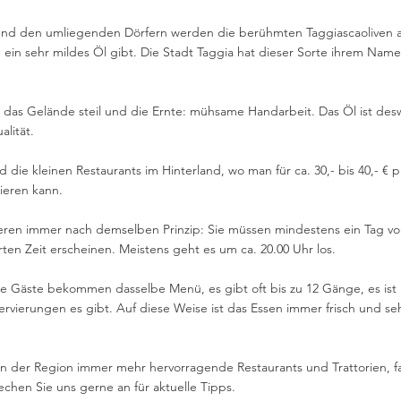
und den umliegenden Dörfern werden die berühmten Taggiascaoliven a
e ein sehr mildes Öl gibt. Die Stadt Taggia hat dieser Sorte ihrem Na
, das Gelände steil und die Ernte: mühsame Handarbeit. Das Öl ist desw
alität.
 die kleinen Restaurants im Hinterland, wo man für ca. 30,- bis 40,- € p
bieren kann.
ieren immer nach demselben Prinzip: Sie müssen mindestens ein Tag vor
rten Zeit erscheinen. Meistens geht es um ca. 20.00 Uhr los.
lle Gäste bekommen dasselbe Menü, es gibt oft bis zu 12 Gänge, es ist 
servierungen es gibt. Auf diese Weise ist das Essen immer frisch und s
n der Region immer mehr hervorragende Restaurants und Trattorien, fa
echen Sie uns gerne an für aktuelle Tipps.