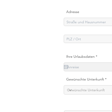
Adresse
r
Ihre Urlaubsdaten
*
e
q
u
i
r
e
Gewünschte Unterkunft
d