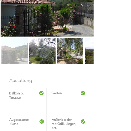
Austattung
Balkon o.
Garten
Terasse
Augestattete
Außenbereich
Küche
mit
Grill,
Liegen,
ect.