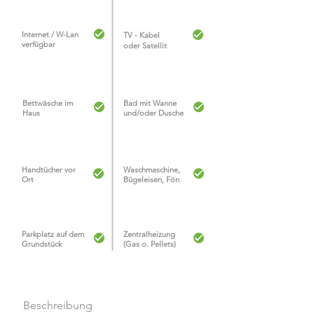
Internet / W-Lan
TV - Kabel
verfügbar
oder
Satellit
Bettwäsche im
Bad mit Wanne
Haus
und/oder Dusche
Handtücher vor
Waschmaschine,
Ort
Bügeleisen, Fön
Parkplatz auf dem
Zentralheizung
Grundstück
(Gas o. Pellets)
Beschreibung