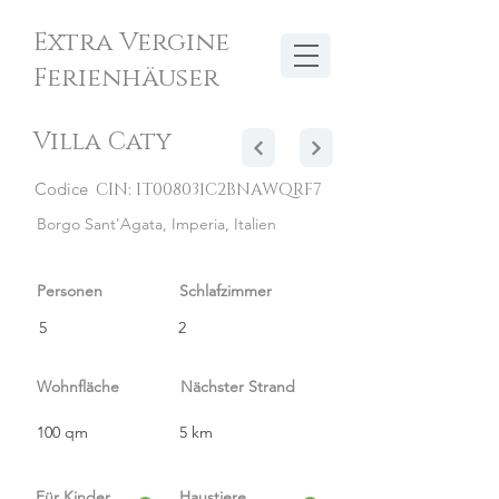
Extra Vergine
Ferienhäuser
Villa Caty
Codice
CIN: IT008031C2BNAWQRF7
Borgo Sant'Agata, Imperia, Italien
Personen
Schlafzimmer
5
2
Wohnfläche
Nächster Strand
100 qm
5 km
Für Kinder
Haustiere