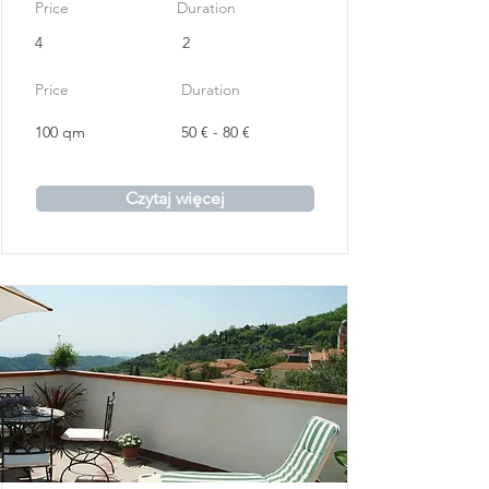
Price
Duration
4
2
Price
Duration
100 qm
50 € - 80 €
Czytaj więcej