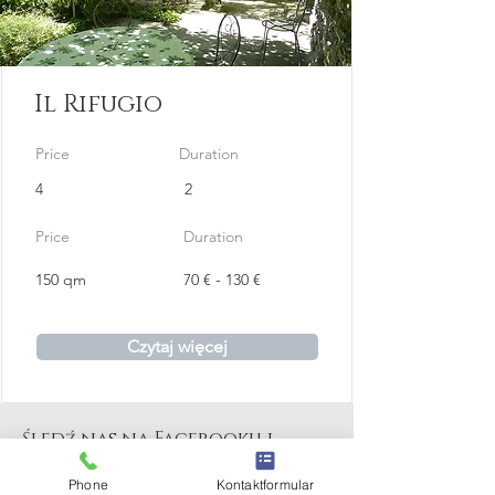
Il Rifugio
Price
Duration
4
2
Price
Duration
150 qm
70 € - 130 €
Czytaj więcej
Śledź nas na Facebooku i
Instagramie!
Phone
Kontaktformular