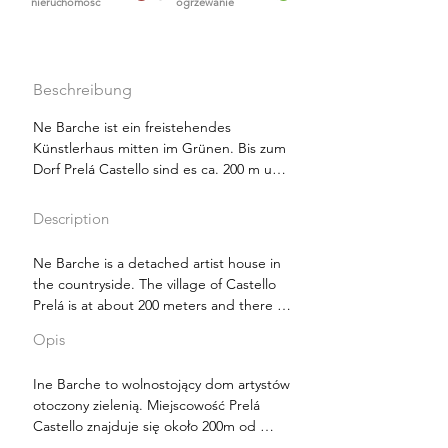
nieruchomość
ogrzewanie
Beschreibung
Ne Barche ist ein freistehendes 
Künstlerhaus mitten im Grünen. Bis zum 
Dorf Prelá Castello sind es ca. 200 m und 
es gibt keine Nachbarn in unmittelbarer 
Nähe, so dass Sie absolute Ruhe 
Description
genießen können. Abends hört man hier 
nur ein paar Eulen oder Käuze, morgens 
Ne Barche is a detached artist house in 
Vogelgezwitscher.

the countryside. The village of Castello 
Prelá is at about 200 meters and there 
Ursprünglich, war es ein halb 
are no neighbors in close vicinity, so you 
eingestürztes Natursteinhaus (Rustico). 
Opis
can enjoy your stay in absolute rest. In 
Mit viel Fantasie, Arbeit und Geduld 
the evening you can hear only a few owls 
wurde ein kleines Paradies erschaffen. Es 
Ine Barche to wolnostojący dom artystów 
and screech owls, in the morning bird's 
ist ein besonderes Objekt, welches mit 
otoczony zielenią. Miejscowość Prelá 
twitter.

viel Gespür für Ästhetik und Liebe zum 
Castello znajduje się około 200m od 
Detail ausgestattet ist.

siedliska. W bezpośrednim sąsiedztwie 