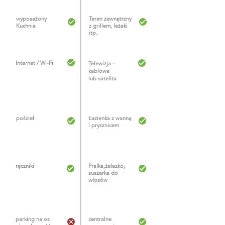
wyposażony
Teren zewnętrzny
Kuchnia
z grillem, leżaki
itp.
Internet / Wi-Fi
Telewizja -
kablowa
lub
satelita
pościel
Łazienka z wanną
i prysznicem
ręczniki
Pralka,
żelazko,
suszarka do
włosów
parking na os
centralne