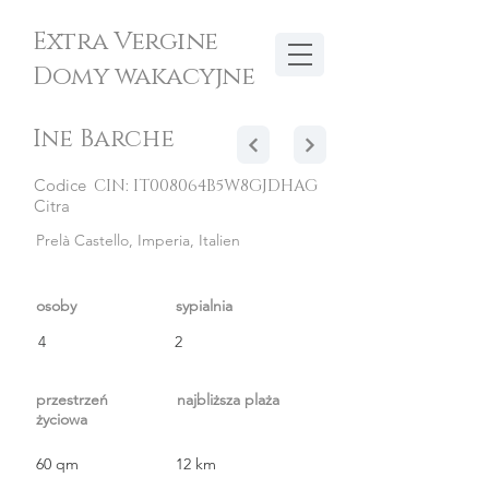
Extra Vergine
Domy wakacyjne
Ine Barche
Codice
CIN: IT008064B5W8GJDHAG
Citra
Prelà Castello, Imperia, Italien
osoby
sypialnia
4
2
przestrzeń
najbliższa plaża
życiowa
60 qm
12 km