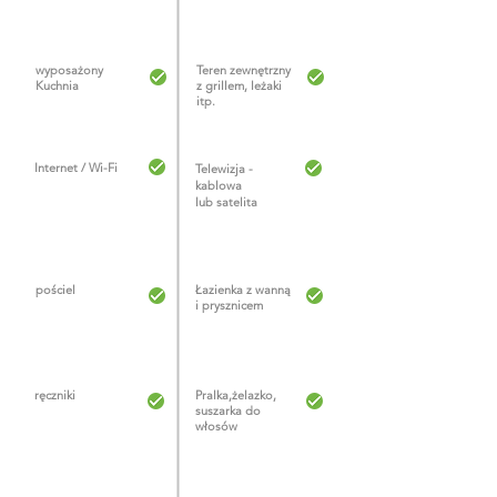
wyposażony
Teren zewnętrzny
Kuchnia
z grillem, leżaki
itp.
Internet / Wi-Fi
Telewizja -
kablowa
lub
satelita
pościel
Łazienka z wanną
i prysznicem
ręczniki
Pralka,
żelazko,
suszarka do
włosów