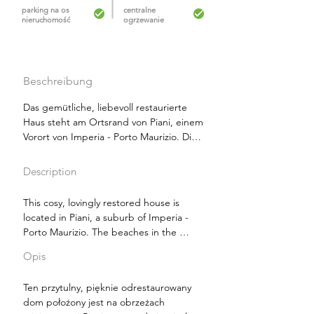
parking na os
centralne
nieruchomość
ogrzewanie
Beschreibung
Das gemütliche, liebevoll restaurierte 
Haus steht am Ortsrand von Piani, einem 
Vorort von Imperia - Porto Maurizio. Die 
Strände im Ortsteil Borgo Prino sind nur 
1,5 km entfernt. Ein sicherer Fahrradweg 
Description
führt bis zum Meer.

This cosy, lovingly restored house is 
Die Ferienwohnung befindet sich im 
located in Piani, a suburb of Imperia - 
Obergeschoss der Villa, umgeben von 
Porto Maurizio. The beaches in the 
Garten und Olivenbäumen. Die helle 
Borgo Prino district are only 1.5 km away. 
und gepflegte Wohnung besteht aus 
Opis
A safe cycle path leads to the sea.

einer geräumigen Küche, zwei 
Schlafzimmern, einem Wohnzimmer und 
Ten przytulny, pięknie odrestaurowany 
The holiday flat is located on the upper 
einem Duschbad. Das Badezimmer 
dom położony jest na obrzeżach 
floor of the villa, surrounded by gardens 
wurde kürzlich renoviert. Die Küche ist 